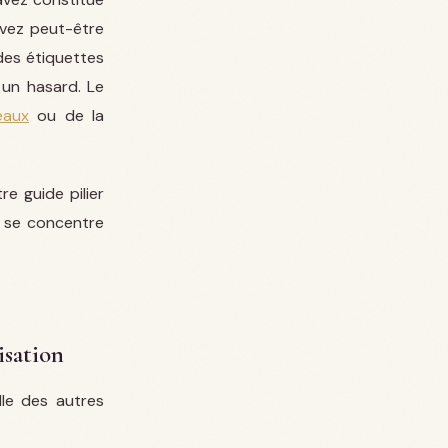
avez peut-être
des étiquettes
 un hasard. Le
eaux
ou de la
re guide pilier
le se concentre
isation
lle des autres