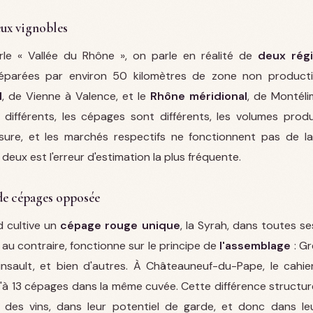
eux vignobles
le « Vallée du Rhône », on parle en réalité de
deux régi
séparées par environ 50 kilomètres de zone non product
l
, de Vienne à Valence, et le
Rhône méridional
, de Montéli
 différents, les cépages sont différents, les volumes prod
re, et les marchés respectifs ne fonctionnent pas de l
deux est l'erreur d'estimation la plus fréquente.
de cépages opposée
 cultive un
cépage rouge unique
, la Syrah, dans toutes se
au contraire, fonctionne sur le principe de
l'assemblage
: Gr
nsault, et bien d'autres. À Châteauneuf-du-Pape, le cahi
u'à 13 cépages dans la même cuvée. Cette différence structure
l des vins, dans leur potentiel de garde, et donc dans leu