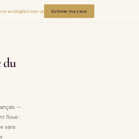
our au blog
Qui suis-je
Estimer ma cave
e du
rançais —
t floue :
ie sans
r.