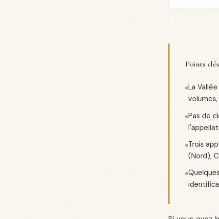
Points clés
La Vallée
volumes, 
Pas de cl
l'appella
Trois app
(Nord), 
Quelques 
identific
Si vous avez 