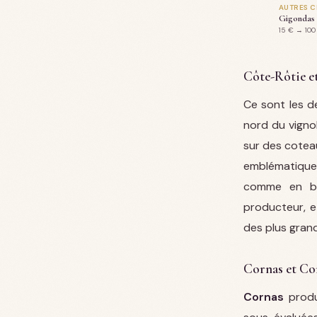
AUTRES C
Gigondas ·
15 € → 100
Côte-Rôtie e
Ce sont les d
nord du vigno
sur des cotea
emblématique 
comme en bl
producteur, e
des plus gran
Cornas et Con
Cornas
produ