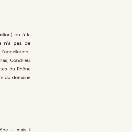
lion) ou à la
e n'a pas de
 l'appellation :
nas, Condrieu,
ôtes du Rhône
nom du domaine
ône — mais il