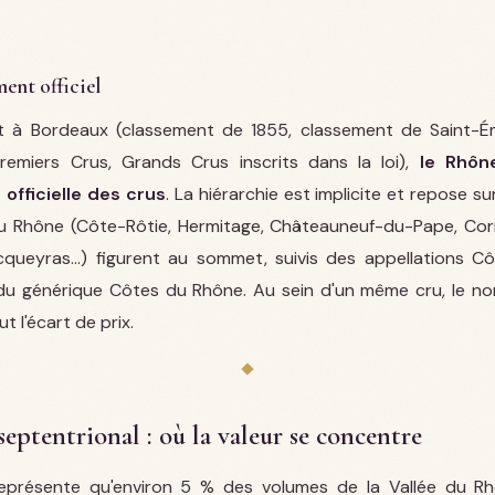
ment officiel
 à Bordeaux (classement de 1855, classement de Saint-Émi
remiers Crus, Grands Crus inscrits dans la loi),
le Rhôn
n officielle des crus
. La hiérarchie est implicite et repose sur
du Rhône (Côte-Rôtie, Hermitage, Châteauneuf-du-Pape, Cor
cqueyras…) figurent au sommet, suivis des appellations C
s du générique Côtes du Rhône. Au sein d'un même cru, le 
ut l'écart de prix.
eptentrional : où la valeur se concentre
eprésente qu'environ 5 % des volumes de la Vallée du Rh