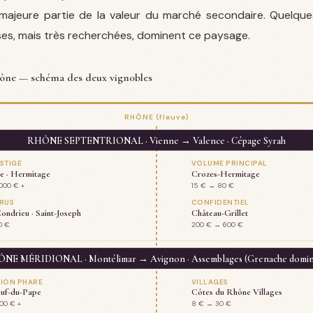
majeure partie de la valeur du marché secondaire. Quelque
s, mais très recherchées, dominent ce paysage.
hône — schéma des deux vignobles
RHÔNE (fleuve)
RHÔNE SEPTENTRIONAL · Vienne → Valence · Cépage Syrah
STIGE
VOLUME PRINCIPAL
e · Hermitage
Crozes-Hermitage
000 € +
15 € → 80 €
RUS
CONFIDENTIEL
ondrieu · Saint-Joseph
Château-Grillet
0 €
200 € → 600 €
NE MÉRIDIONAL · Montélimar → Avignon · Assemblages (Grenache domin
ION PHARE
VILLAGES
uf-du-Pape
Côtes du Rhône Villages
00 € +
8 € → 30 €