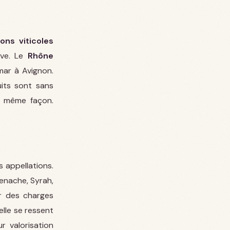
ons viticoles
ive. Le
Rhône
mar à Avignon.
uits sont sans
a même façon.
s appellations.
enache, Syrah,
er des charges
lle se ressent
r valorisation