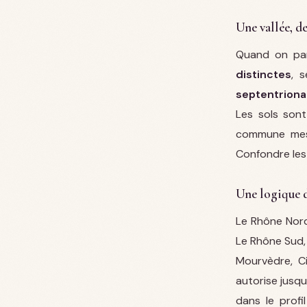
Une vallée, d
Quand on par
distinctes
, 
septentriona
Les sols sont
commune mesu
Confondre les 
Une logique 
Le Rhône Nord
Le Rhône Sud, 
Mourvèdre, Ci
autorise jusq
dans le profi