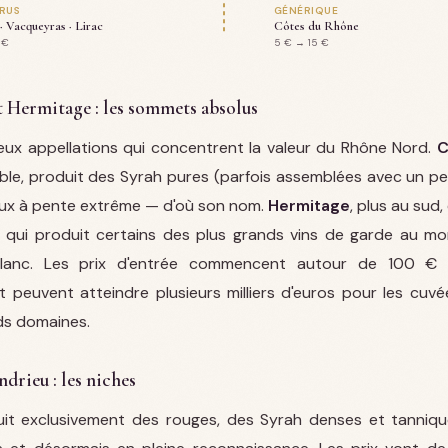
RUS
GÉNÉRIQUE
 Vacqueyras · Lirac
Côtes du Rhône
 €
5 € → 15 €
t Hermitage : les sommets absolus
eux appellations qui concentrent la valeur du Rhône Nord.
C
ble, produit des Syrah pures (parfois assemblées avec un pe
ux à pente extrême — d'où son nom.
Hermitage
, plus au sud,
qui produit certains des plus grands vins de garde au mo
anc. Les prix d'entrée commencent autour de 100 €
t peuvent atteindre plusieurs milliers d'euros pour les cuvée
ds domaines.
drieu : les niches
it exclusivement des rouges, des Syrah denses et tanniqu