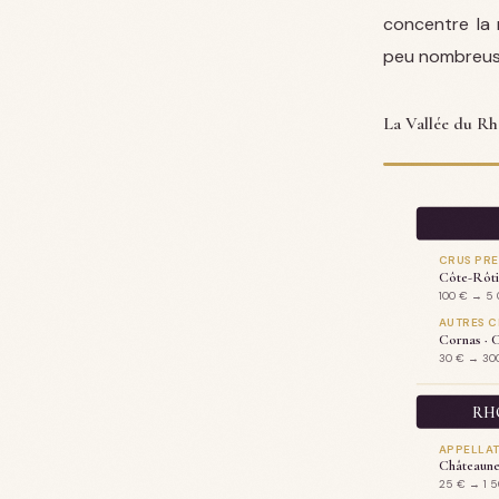
concentre la 
peu nombreuse
La Vallée du R
CRUS PRE
Côte-Rôti
100 € → 5 
AUTRES C
Cornas · C
30 € → 30
RHÔ
APPELLAT
Châteaune
25 € → 1 5