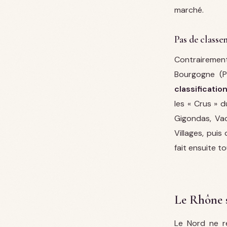
marché.
Pas de classe
Contrairement
Bourgogne (P
classificatio
les « Crus » 
Gigondas, Va
Villages, pui
fait ensuite to
Le Rhône s
Le Nord ne r