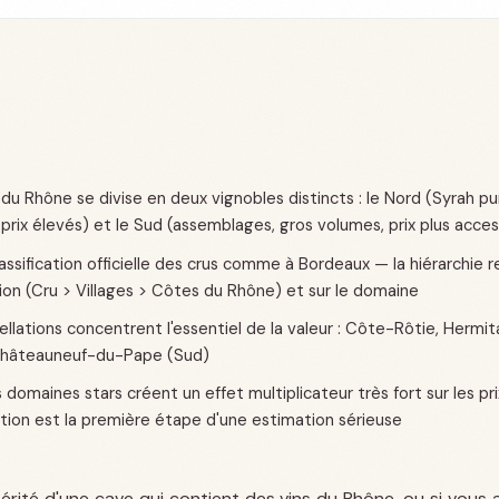
 du Rhône se divise en deux vignobles distincts : le Nord (Syrah pu
prix élevés) et le Sud (assemblages, gros volumes, prix plus acces
assification officielle des crus comme à Bordeaux — la hiérarchie 
tion (Cru > Villages > Côtes du Rhône) et sur le domaine
ellations concentrent l'essentiel de la valeur : Côte-Rôtie, Hermi
Châteauneuf-du-Pape (Sud)
domaines stars créent un effet multiplicateur très fort sur les pri
ation est la première étape d'une estimation sérieuse
hérité d'une cave qui contient des vins du Rhône, ou si vous 