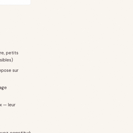
re, petits
sibles)
repose sur
tage
x — leur
avez constitué