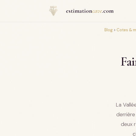
Panneau de gestion des cookies
estimation
cave
.com
Blog
>
Cotes & 
Fai
La Vallé
derrière
deux r
c