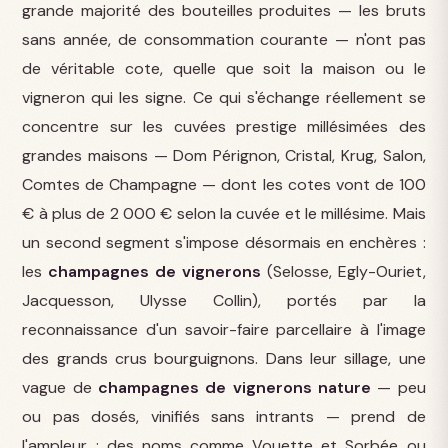
grande majorité des bouteilles produites — les bruts
sans année, de consommation courante — n'ont pas
de véritable cote, quelle que soit la maison ou le
vigneron qui les signe. Ce qui s'échange réellement se
concentre sur les cuvées prestige millésimées des
grandes maisons — Dom Pérignon, Cristal, Krug, Salon,
Comtes de Champagne — dont les cotes vont de 100
€ à plus de 2 000 € selon la cuvée et le millésime. Mais
un second segment s'impose désormais en enchères :
les
champagnes de vignerons
(Selosse, Egly-Ouriet,
Jacquesson, Ulysse Collin), portés par la
reconnaissance d'un savoir-faire parcellaire à l'image
des grands crus bourguignons. Dans leur sillage, une
vague de
champagnes de vignerons nature
— peu
ou pas dosés, vinifiés sans intrants — prend de
l'ampleur : des noms comme Vouette et Sorbée ou