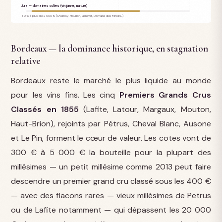
Jura — domaines cultes (vin jaune, nature)
60 € à plus de 2 000 € (Overnoy-Houillon, Ganevat, Domaine des Miroirs…)
Bordeaux — la dominance historique, en stagnation
relative
Bordeaux reste le marché le plus liquide au monde
pour les vins fins. Les cinq
Premiers Grands Crus
Classés en 1855
(Lafite, Latour, Margaux, Mouton,
Haut-Brion), rejoints par Pétrus, Cheval Blanc, Ausone
et Le Pin, forment le cœur de valeur. Les cotes vont de
300 € à 5 000 € la bouteille pour la plupart des
millésimes — un petit millésime comme 2013 peut faire
descendre un premier grand cru classé sous les 400 €
— avec des flacons rares — vieux millésimes de Petrus
ou de Lafite notamment — qui dépassent les 20 000