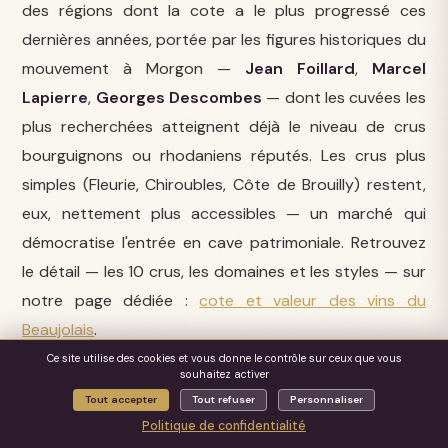
des régions dont la cote a le plus progressé ces
dernières années, portée par les figures historiques du
mouvement à Morgon —
Jean Foillard
,
Marcel
Lapierre
,
Georges Descombes
— dont les cuvées les
plus recherchées atteignent déjà le niveau de crus
bourguignons ou rhodaniens réputés. Les crus plus
simples (Fleurie, Chiroubles, Côte de Brouilly) restent,
eux, nettement plus accessibles — un marché qui
démocratise l'entrée en cave patrimoniale. Retrouvez
le détail — les 10 crus, les domaines et les styles — sur
notre page dédiée :
cote et valeur des vins du
Beaujolais
.
Ce site utilise des cookies et vous donne le contrôle sur ceux que vous
souhaitez activer
Sud-Ouest — un marché confidentiel mais réel
Tout accepter
Tout refuser
Personnaliser
Le Sud-Ouest reste une région de niche, avec des
Politique de confidentialité