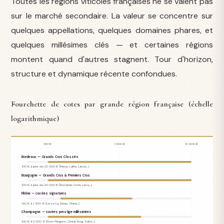
Toutes les régions viticoles françaises ne se valent pas
sur le marché secondaire. La valeur se concentre sur
quelques appellations, quelques domaines phares, et
quelques millésimes clés — et certaines régions
montent quand d'autres stagnent. Tour d'horizon,
structure et dynamique récente confondues.
Fourchette de cotes par grande région française (échelle
logarithmique)
100 €
1 000 €
10 000 €
Bordeaux — Grands Crus Classés
100 € à plus de 20 000 € (Petrus, Lafite, Latour…)
Bourgogne — Grands Crus & Premiers Crus
100 € à plus de 20 000 € (Romanée-Conti, Leroy…)
Rhône — cuvées signatures
150 € à 1 500 € (La-La-La, Rayas, Chave…)
Champagne — cuvées prestige millésimées
100 € à 2 000 € (Dom Pérignon, Cristal, Krug, Salon…)