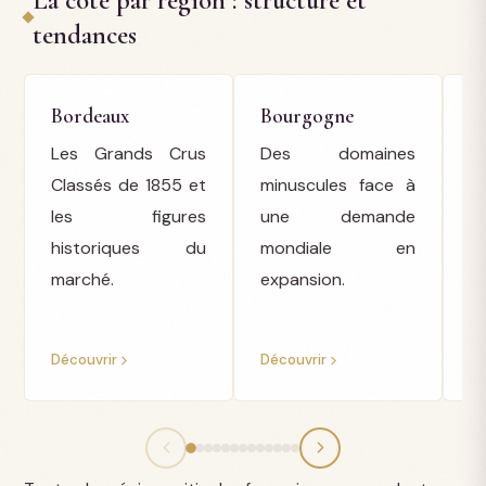
La cote par région : structure et
tendances
Bordeaux
Bourgogne
R
Les Grands Crus
Des domaines
G
Classés de 1855 et
minuscules face à
R
les figures
une demande
historiques du
mondiale en
p
marché.
expansion.
c
Découvrir
Découvrir
Dé