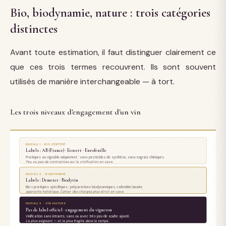
Bio, biodynamie, nature : trois catégories
distinctes
Avant toute estimation, il faut distinguer clairement ce
que ces trois termes recouvrent. Ils sont souvent
utilisés de manière interchangeable — à tort.
Les trois niveaux d'engagement d'un vin
NIVEAU 1 · BIO CERTIFIÉ
Labels : AB (France) · Ecocert · Eurofeuille
Pratiques au vignoble uniquement : sans pesticides de synthèse, sans engrais chimiques.
Peu ou pas de contraintes sur la vinification en cave.
NIVEAU 2 · BIODYNAMIE
Labels : Demeter · Biodyvin
Bio + pratiques spécifiques : préparations biodynamiques, calendrier lunaire,
approche holistique. Cahier des charges plus strict en cave.
NIVEAU 3 · VIN NATURE
Pas de label officiel · engagement du vigneron
Vinification sans intrants, sans ou avec très peu de soufre ajouté.
Le plus exigeant — et le plus fragile dans le temps.