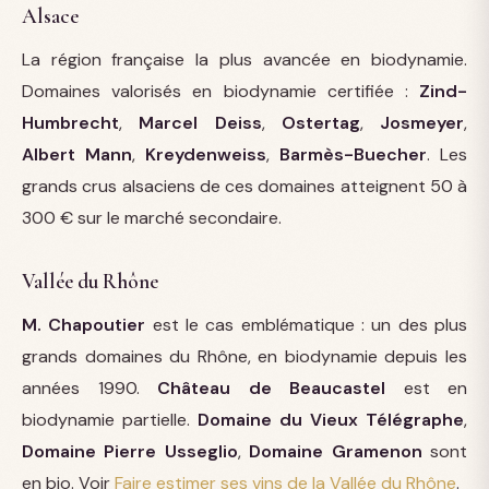
Alsace
La région française la plus avancée en biodynamie.
Domaines valorisés en biodynamie certifiée :
Zind-
Humbrecht
,
Marcel Deiss
,
Ostertag
,
Josmeyer
,
Albert Mann
,
Kreydenweiss
,
Barmès-Buecher
. Les
grands crus alsaciens de ces domaines atteignent 50 à
300 € sur le marché secondaire.
Vallée du Rhône
M. Chapoutier
est le cas emblématique : un des plus
grands domaines du Rhône, en biodynamie depuis les
années 1990.
Château de Beaucastel
est en
biodynamie partielle.
Domaine du Vieux Télégraphe
,
Domaine Pierre Usseglio
,
Domaine Gramenon
sont
en bio. Voir
Faire estimer ses vins de la Vallée du Rhône
.