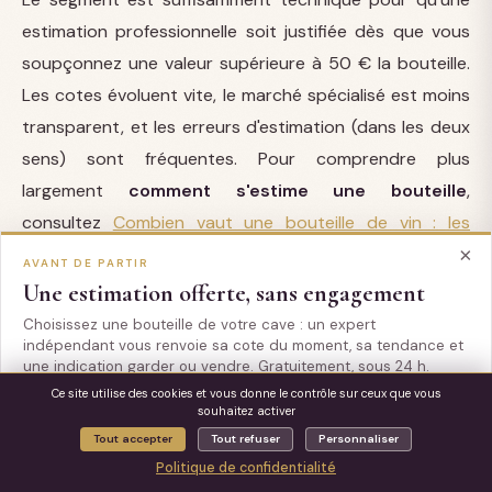
estimation professionnelle soit justifiée dès que vous
soupçonnez une valeur supérieure à 50 € la bouteille.
Les cotes évoluent vite, le marché spécialisé est moins
transparent, et les erreurs d'estimation (dans les deux
sens) sont fréquentes. Pour comprendre plus
largement
comment s'estime une bouteille
,
consultez
Combien vaut une bouteille de vin : les
×
critères qui font le prix
. Pour comprendre l'impact des
AVANT DE PARTIR
notes critiques, voir
Comment la note Parker influence
Une estimation offerte, sans engagement
la cote d'un vin
.
Choisissez une bouteille de votre cave : un expert
indépendant vous renvoie sa cote du moment, sa tendance et
une indication garder ou vendre. Gratuitement, sous 24 h.
Ce site utilise des cookies et vous donne le contrôle sur ceux que vous
Questions fréquentes
souhaitez activer
Estimer une bouteille gratuitement
Tout accepter
Tout refuser
Personnaliser
Non merci
Politique de confidentialité
Un vin bio vaut-il plus cher qu'un vin