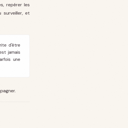
s, repérer les
surveiller, et
ite d'être
est jamais
arfois une
mpagner.