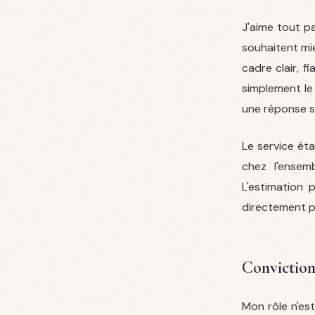
J'aime tout pa
souhaitent mi
cadre clair, f
simplement le
une réponse s
Le service ét
chez l'ense
L'estimation 
directement p
Convictio
Mon rôle n'es