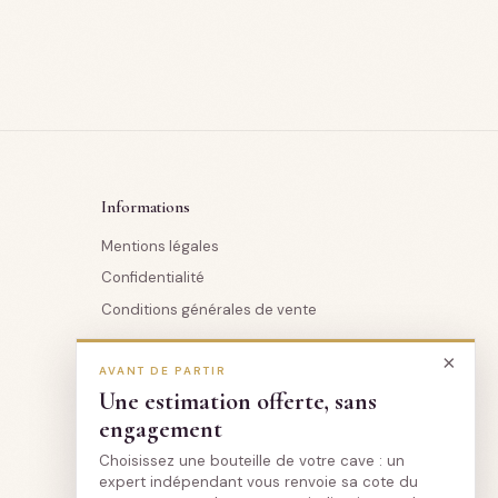
Informations
Mentions légales
Confidentialité
Conditions générales de vente
×
Professionnels
AVANT DE PARTIR
Une estimation offerte, sans
Professionnels
engagement
Pour les assureurs
Choisissez une bouteille de votre cave : un
Pour les notaires
expert indépendant vous renvoie sa cote du
Pour les conseils en gestion de