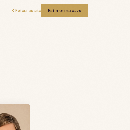
Retour au site
Estimer ma cave