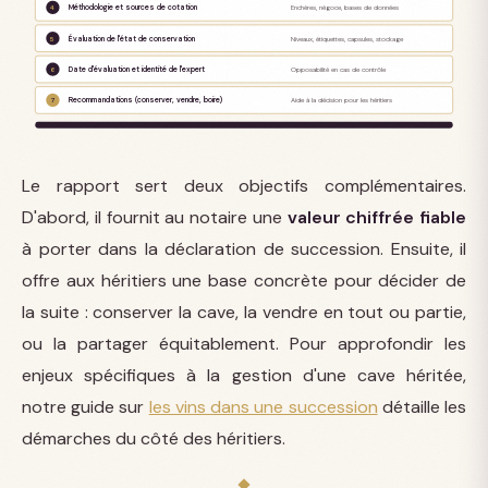
Méthodologie et sources de cotation
4
Enchères, négoce, bases de données
Évaluation de l'état de conservation
5
Niveaux, étiquettes, capsules, stockage
Date d'évaluation et identité de l'expert
6
Opposabilité en cas de contrôle
Recommandations (conserver, vendre, boire)
7
Aide à la décision pour les héritiers
Le rapport sert deux objectifs complémentaires.
D'abord, il fournit au notaire une
valeur chiffrée fiable
à porter dans la déclaration de succession. Ensuite, il
offre aux héritiers une base concrète pour décider de
la suite : conserver la cave, la vendre en tout ou partie,
ou la partager équitablement. Pour approfondir les
enjeux spécifiques à la gestion d'une cave héritée,
notre guide sur
les vins dans une succession
détaille les
démarches du côté des héritiers.