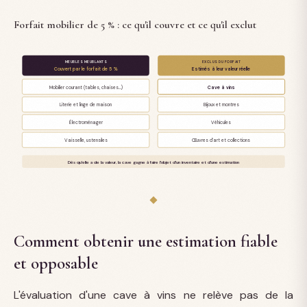
Forfait mobilier de 5 % : ce qu'il couvre et ce qu'il exclut
MEUBLES MEUBLANTS
EXCLUS DU FORFAIT
Couvert par le forfait de 5 %
Estimés à leur valeur réelle
Mobilier courant (tables, chaises…)
Cave à vins
Literie et linge de maison
Bijoux et montres
Électroménager
Véhicules
Vaisselle, ustensiles
Œuvres d'art et collections
Dès qu'elle a de la valeur, la cave gagne à faire l'objet d'un inventaire et d'une estimation
Comment obtenir une estimation fiable
et opposable
L'évaluation d'une cave à vins ne relève pas de la