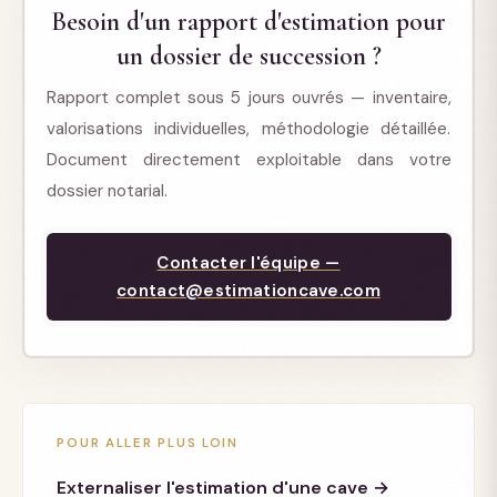
mobiliers. En cas de non-déclaration, l'administration
Besoin d'un rapport d'estimation pour
largement sous-évaluée. L'inverse existe aussi —
dispose d'un délai de six ans pour effectuer un
un dossier de succession ?
surévaluer une cave de vins courants. Une estimation
redressement.
dédiée, datée et documentée, donne une valeur juste,
Rapport complet sous 5 jours ouvrés — inventaire,
ni gonflée ni minorée, ce qui sécurise la déclaration
valorisations individuelles, méthodologie détaillée.
pour toutes les parties.
Document directement exploitable dans votre
dossier notarial.
Contacter l'équipe —
contact@estimationcave.com
POUR ALLER PLUS LOIN
Externaliser l'estimation d'une cave →