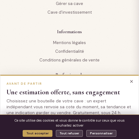
Gérer sa cave
Cave d'investissement
Informations
Mentions légales
Confidentialité
Conditions générales de vente
Professionnels
×
AVANT DE PARTIR
Professionnels
Une estimation offerte, sans engagement
Pour les assureurs
Choisissez une bouteille de votre cave : un expert
Pour les notaires
indépendant vous renvoie sa cote du moment, sa tendance et
Pour les conseils en gestion de patrimoine
une indication garder ou vendre. Gratuitement, sous 24 h.
Ce site utilise des cookies et vous donne le contrôle sur ceux que vous
Pour les cabinets de cession (CHR)
souhaitez activer
Estimer une bouteille gratuitement
© 2026 estimationcave.com
Tout accepter
Tout refuser
Personnaliser