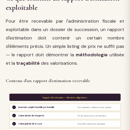
exploitable
Pour être recevable par l'administration fiscale et
exploitable dans un dossier de succession, un rapport
d'estimation doit contenir un certain nombre
d'éléments précis. Un simple listing de prix ne suffit pas
— le rapport doit démontrer la
méthodologie
utilisée
et la
traçabilité
des valorisations.
Contenu d'un rapport d'estimation recevable
Rapport d'estimation — éléments obligatoires
Inventaire complet bouteille par bouteille
1
Nom, appellation, millésime, format, quantité
Valeur unitaire de chaque lot
2
Prix de marché au jour de l'estimation
Valeur globale de la cave
3
Total chiffré, directement exploitable