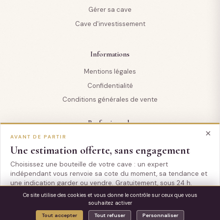
Gérer sa cave
Cave d'investissement
Informations
Mentions légales
Confidentialité
Conditions générales de vente
Professionnels
×
AVANT DE PARTIR
Professionnels
Une estimation offerte, sans engagement
Pour les assureurs
Choisissez une bouteille de votre cave : un expert
Pour les notaires
indépendant vous renvoie sa cote du moment, sa tendance et
Pour les conseils en gestion de patrimoine
une indication garder ou vendre. Gratuitement, sous 24 h.
Ce site utilise des cookies et vous donne le contrôle sur ceux que vous
Pour les cabinets de cession (CHR)
souhaitez activer
Estimer une bouteille gratuitement
© 2026 estimationcave.com
Tout accepter
Tout refuser
Personnaliser