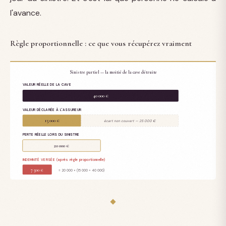
l'avance.
Règle proportionnelle : ce que vous récupérez vraiment
Sinistre partiel — la moitié de la cave détruite
VALEUR RÉELLE DE LA CAVE
40 000 €
VALEUR DÉCLARÉE À L'ASSUREUR
15 000 €
écart non couvert — 25 000 €
PERTE RÉELLE LORS DU SINISTRE
20 000 €
INDEMNITÉ VERSÉE (après règle proportionnelle)
7 500 €
= 20 000 × (15 000 ÷ 40 000)