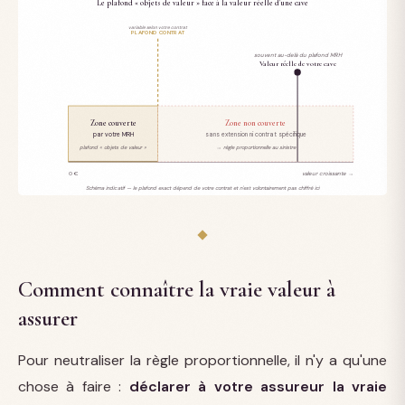
Le plafond « objets de valeur » face à la valeur réelle d'une cave
variable selon votre contrat
PLAFOND CONTRAT
souvent au-delà du plafond MRH
Valeur réelle de votre cave
Zone couverte
Zone non couverte
par votre MRH
sans extension ni contrat spécifique
plafond « objets de valeur »
→ règle proportionnelle au sinistre
0 €
valeur croissante →
Schéma indicatif — le plafond exact dépend de votre contrat et n'est volontairement pas chiffré ici
Comment connaître la vraie valeur à
assurer
Pour neutraliser la règle proportionnelle, il n'y a qu'une
chose à faire :
déclarer à votre assureur la vraie