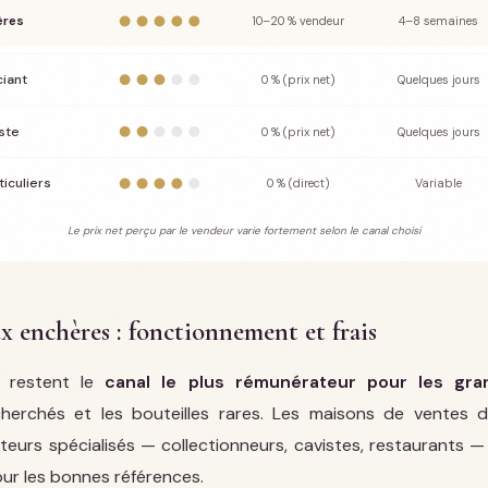
ères
10–20 % vendeur
4–8 semaines
iant
0 % (prix net)
Quelques jours
ste
0 % (prix net)
Quelques jours
ticuliers
0 % (direct)
Variable
Le prix net perçu par le vendeur varie fortement selon le canal choisi
x enchères : fonctionnement et frais
s restent le
canal le plus rémunérateur pour les gra
cherchés et les bouteilles rares. Les maisons de ventes 
teurs spécialisés — collectionneurs, cavistes, restaurants —
pour les bonnes références.