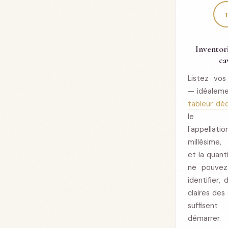
Inventor
ca
Listez vos
— idéaleme
tableur dé
le do
l'appell
millésime,
et la quant
ne pouvez
identifier,
claires des
suffise
démarrer.