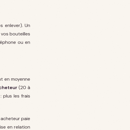
s enlever). Un
 vos bouteilles
éléphone ou en
nt en moyenne
acheteur
(20 à
plus les frais
n acheteur paie
ise en relation