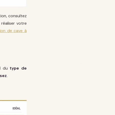
tion, consultez
 réaliser votre
tion de cave à
nd du
type de
isez
.
IDÉAL