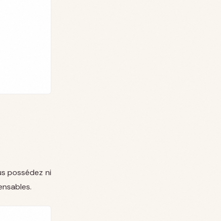
us possédez ni
ensables.