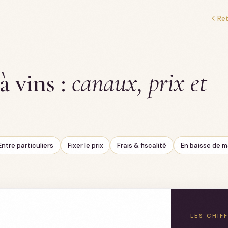
Ret
à vins :
canaux, prix et
Entre particuliers
Fixer le prix
Frais & fiscalité
En baisse de 
LES CHIF