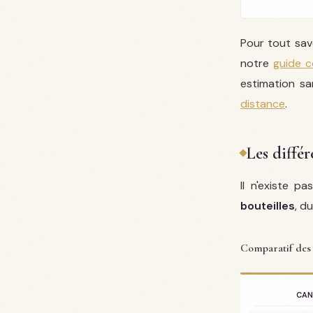
Pour tout savo
notre
guide c
estimation s
distance
.
Les diffé
Il n'existe 
bouteilles
, d
Comparatif des
CAN