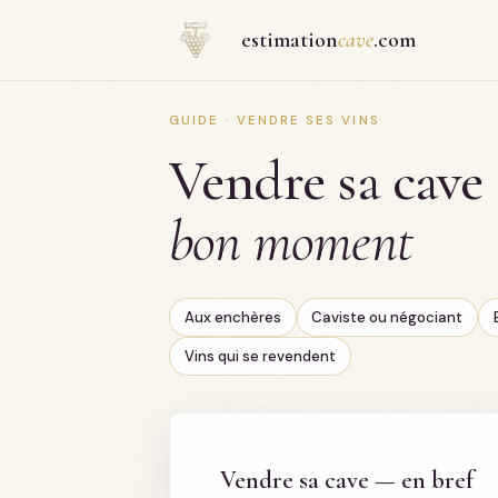
Panneau de gestion des cookies
estimation
cave
.com
GUIDE · VENDRE SES VINS
Vendre sa cave 
bon moment
Aux enchères
Caviste ou négociant
Vins qui se revendent
Vendre sa cave — en bref