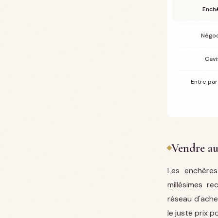
Ench
Négoc
Cavi
Entre par
Vendre au
Les enchère
millésimes re
réseau d'ache
le juste prix 