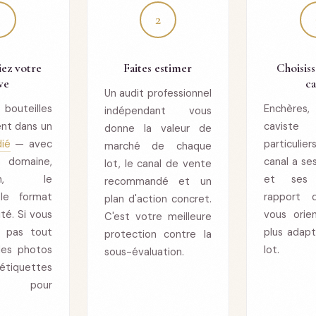
1
2
iez votre
Faites estimer
Choisiss
ve
ca
Un audit professionnel
 bouteilles
Enchères,
indépendant vous
nt dans un
caviste
donne la valeur de
dié
— avec
particulie
marché de chaque
maine,
canal a se
lot, le canal de vente
ation, le
et ses 
recommandé et un
 le format
rapport d
plan d'action concret.
ité. Si vous
vous orie
C'est votre meilleure
 pas tout
plus adap
protection contre la
 des photos
lot.
sous-évaluation.
 étiquettes
nt pour