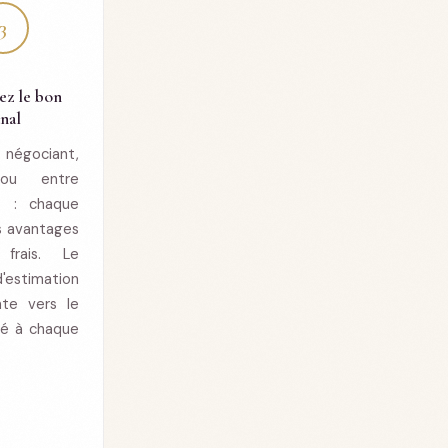
3
ez le bon
nal
 négociant,
 ou entre
rs : chaque
s avantages
frais. Le
'estimation
nte vers le
té à chaque