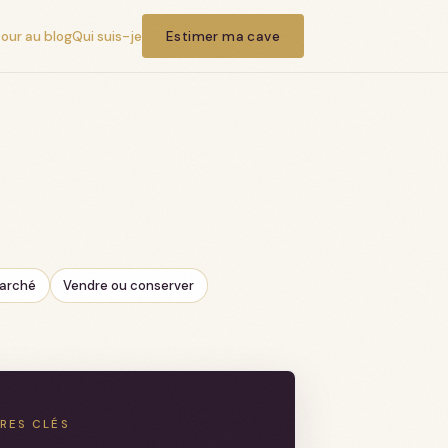
our au blog
Qui suis-je
Estimer ma cave
marché
Vendre ou conserver
FRES CLÉS