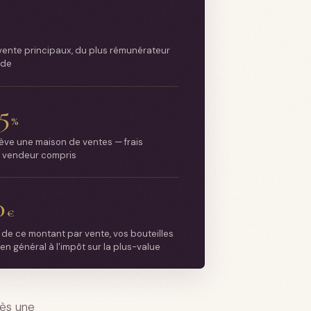
ente principaux, du plus rémunérateur
ide
5
%
ève une maison de ventes — frais
t vendeur compris
0
€
de ce montant par vente, vos bouteilles
n général à l'impôt sur la plus-value
rès une