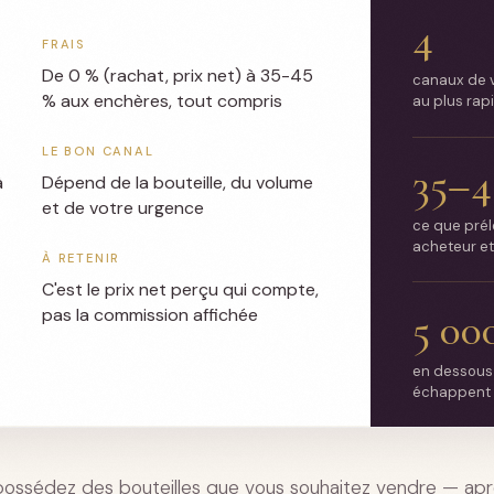
4
FRAIS
De 0 % (rachat, prix net) à 35-45
canaux de v
% aux enchères, tout compris
au plus rap
LE BON CANAL
35–4
à
Dépend de la bouteille, du volume
et de votre urgence
ce que prél
acheteur e
À RETENIR
C'est le prix net perçu qui compte,
5 00
pas la commission affichée
en dessous 
échappent e
ossédez des bouteilles que vous souhaitez vendre — ap