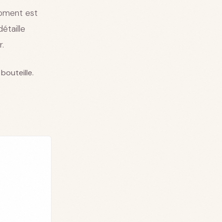
moment est
étaille
r.
bouteille.