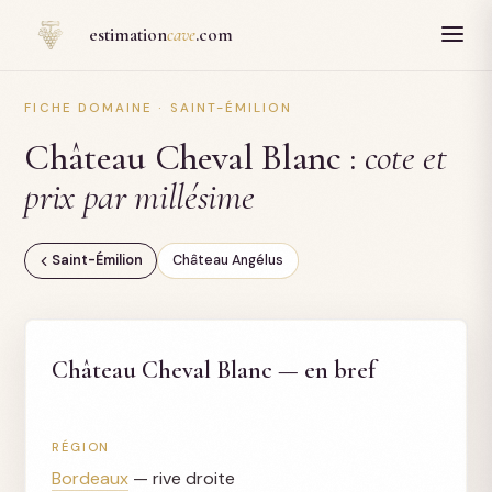
Panneau de gestion des cookies
estimation
cave
.com
FICHE DOMAINE · SAINT-ÉMILION
Château Cheval Blanc :
cote et
prix par millésime
Saint-Émilion
Château Angélus
Château Cheval Blanc — en bref
RÉGION
Bordeaux
— rive droite