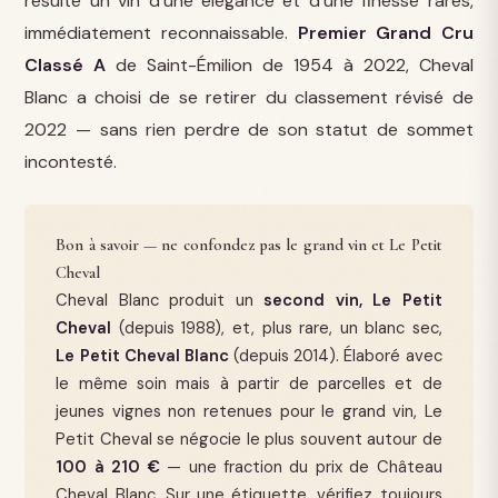
résulte un vin d'une élégance et d'une finesse rares,
immédiatement reconnaissable.
Premier Grand Cru
Classé A
de Saint-Émilion de 1954 à 2022, Cheval
Blanc a choisi de se retirer du classement révisé de
2022 — sans rien perdre de son statut de sommet
incontesté.
Bon à savoir — ne confondez pas le grand vin et Le Petit
Cheval
Cheval Blanc produit un
second vin, Le Petit
Cheval
(depuis 1988), et, plus rare, un blanc sec,
Le Petit Cheval Blanc
(depuis 2014). Élaboré avec
le même soin mais à partir de parcelles et de
jeunes vignes non retenues pour le grand vin, Le
Petit Cheval se négocie le plus souvent autour de
100 à 210 €
— une fraction du prix de Château
Cheval Blanc. Sur une étiquette, vérifiez toujours