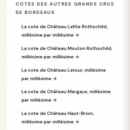
COTES DES AUTRES GRANDS CRUS
Noté 100/100 par Robert Parker, il dépasse plusieurs
en maturité ; un millésime à son plateau et très liquide se
DE BORDEAUX
milliers d'euros la bouteille, et une impériale s'est adjugée
vend dans de bonnes conditions ; une légende ancienne
autour de 280 000 € en 2010. À ce niveau, provenance et
(1947, 1961) se garde comme un actif patrimonial, à
La cote de Château Lafite Rothschild,
authentification sont indispensables : c'est aussi l'un des
condition d'une provenance et d'un état irréprochables ;
millésime par millésime →
millésimes les plus contrefaits.
une année plus modeste est plutôt à céder sans attendre.
C'est précisément l'arbitrage qu'un rapport d'estimation
La cote de Château Mouton Rothschild,
établit bouteille par bouteille.
millésime par millésime →
La cote de Château Latour, millésime
par millésime →
La cote de Château Margaux, millésime
par millésime →
La cote de Château Haut-Brion,
millésime par millésime →